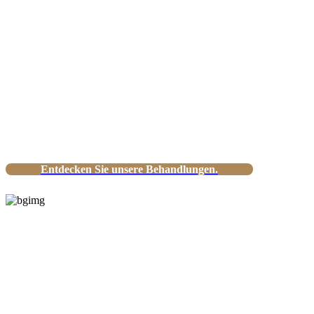
behandeln
Moderne Therapien für Rücken, Gelenke,
Muskeln und mehr Lebensqualität.
Entdecken Sie unsere Behandlungen.
Bewegung