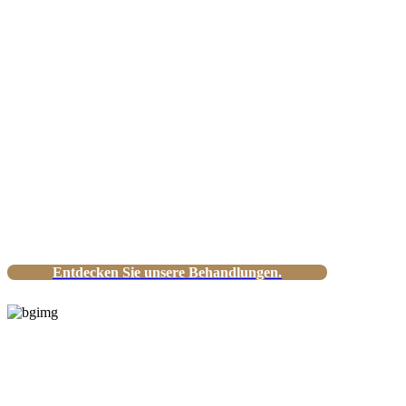
neu erleben
Wir helfen nicht nur bei akuten
Beschwerden, sondern auch bei der
nachhaltigen Vorbeugung.
Entdecken Sie unsere Behandlungen.