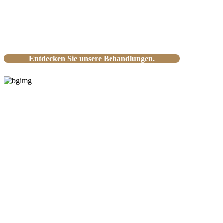
Ihr Spezialist für Physiotherapie und
Naturheilverfahren.
Entdecken Sie unsere Behandlungen.
Schmerzen
gezielt