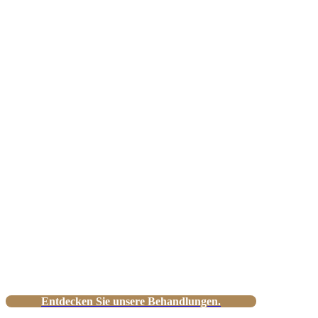
Kompetenz
für Ihren
Körper
Individuelle Behandlungen für Gesundheit,
Mobilität und Wohlbefinden.
Entdecken Sie unsere Behandlungen.