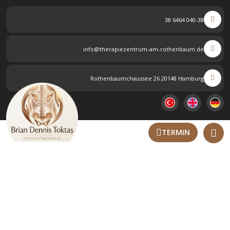
040-38 6464 38
info@therapiezentrum-am-rothenbaum.de
Rothenbaumchaussee 26 20148 Hamburg
TERMIN
Entdecken Sie unsere Therapien.
Startseite
LEISTUNGEN