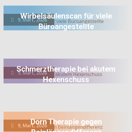
Wirbelsäulenscan für viele
9, Mart, 2026
Büroangestellte
Schmerztherapie bei akutem
9, Mart, 2026
Hexenschuss
Dorn Therapie gegen
9, Mart, 2026