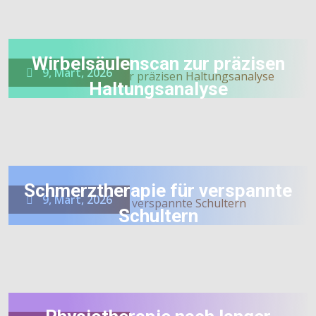
Wirbelsäulenscan zur präzisen
9, Mart, 2026
Haltungsanalyse
Schmerztherapie für verspannte
9, Mart, 2026
Schultern