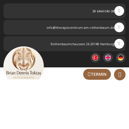
040-38 6464 38
info@therapiezentrum-am-rothenbaum.de
Rothenbaumchaussee 26 20148 Hamburg
TERMIN
Tipps für Ihr Wohlbefinden
Startseite
BLOG