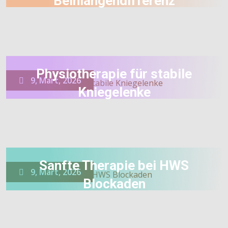
Beinlängendifferenz
Physiotherapie für stabile
9, Mart, 2026
Kniegelenke
Sanfte Therapie bei HWS
9, Mart, 2026
Blockaden