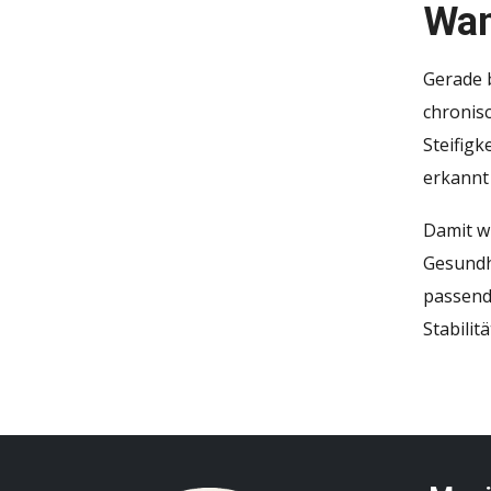
Wan
Gerade b
chronis
Steifigk
erkannt 
Damit w
Gesundhe
passend
Stabilit