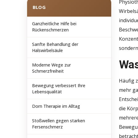
Physioth
BLOG
Wirbelsä
individu
Ganzheitliche Hilfe bei
Beschwe
Rückenschmerzen
Konzentr
Sanfte Behandlung der
sondern 
Halswirbelsäule
Was 
Moderne Wege zur
Schmerzfreiheit
Häufig 
Bewegung verbessert Ihre
mehr gan
Lebensqualität
Entschei
Dorn Therapie im Alltag
die Kör
mehrere
Stoßwellen gegen starken
Bewegun
Fersenschmerz
betrach