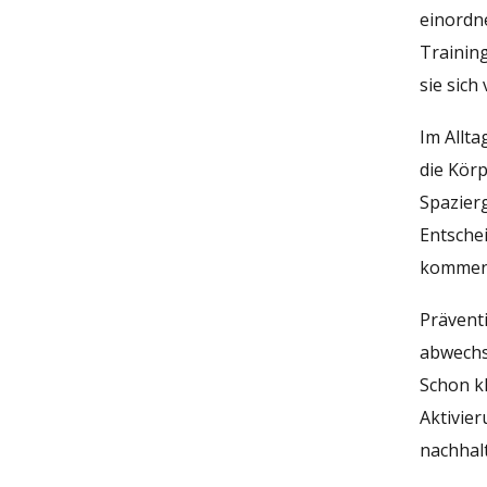
einordne
Trainin
sie sich
Im Allt
die Kör
Spazierg
Entsche
kommen
Präventi
abwechs
Schon k
Aktivie
nachhalt