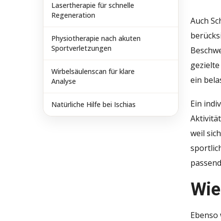
Lasertherapie für schnelle
Regeneration
Auch Sch
berücks
Physiotherapie nach akuten
Sportverletzungen
Beschwe
gezielte
Wirbelsäulenscan für klare
ein bela
Analyse
Ein indi
Natürliche Hilfe bei Ischias
Aktivitä
weil sic
sportli
passende
Wie
Ebenso 