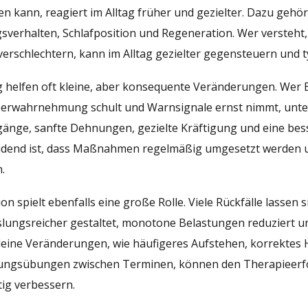
n kann, reagiert im Alltag früher und gezielter. Dazu gehör
gsverhalten, Schlafposition und Regeneration. Wer verste
 verschlechtern, kann im Alltag gezielter gegensteuern und 
ag helfen oft kleine, aber konsequente Veränderungen. Wer 
perwahrnehmung schult und Warnsignale ernst nimmt, unter
änge, sanfte Dehnungen, gezielte Kräftigung und eine bess
idend ist, dass Maßnahmen regelmäßig umgesetzt werden un
.
on spielt ebenfalls eine große Rolle. Viele Rückfälle lasse
lungsreicher gestaltet, monotone Belastungen reduziert u
leine Veränderungen, wie häufigeres Aufstehen, korrektes 
rungsübungen zwischen Terminen, können den Therapieerfol
ig verbessern.