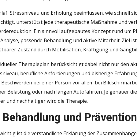
laf, Stressniveau und Erholung beeinflussen, wie schnell sic
ichtigt, unterstützt jede therapeutische Maßnahme und verb
rdereduktion. Ein sinnvoll aufgebautes Konzept rund um Ph
 Analyse, passende Behandlung und aktive Mitarbeit. Ziel is
stbarer Zustand durch Mobilisation, Kräftigung und Gangbi
vidueller Therapieplan berücksichtigt dabei nicht nur den ak
tsniveau, berufliche Anforderungen und bisherige Erfahrun
h Beschwerden bei einer Person vor allem bei Bildschirmarbe
cher Belastung oder nach langen Autofahrten. Je genauer d
r und nachhaltiger wird die Therapie.
 Behandlung und Präventio
wichtig ist die verständliche Erklärung der Zusammenhäng