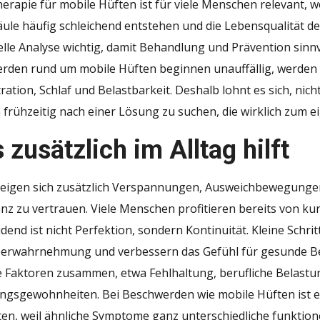
erapie für mobile Hüften ist für viele Menschen relevant,
ule häufig schleichend entstehen und die Lebensqualität deu
elle Analyse wichtig, damit Behandlung und Prävention sinn
rden rund um mobile Hüften beginnen unauffällig, werden 
ation, Schlaf und Belastbarkeit. Deshalb lohnt es sich, nich
frühzeitig nach einer Lösung zu suchen, die wirklich zum ei
zusätzlich im Alltag hilft
zeigen sich zusätzlich Verspannungen, Ausweichbewegungen
z zu vertrauen. Viele Menschen profitieren bereits von ku
dend ist nicht Perfektion, sondern Kontinuität. Kleine Schr
perwahrnehmung und verbessern das Gefühl für gesunde Bela
 Faktoren zusammen, etwa Fehlhaltung, berufliche Belastu
gsgewohnheiten. Bei Beschwerden wie mobile Hüften ist es
ten, weil ähnliche Symptome ganz unterschiedliche funktio