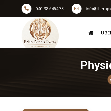
040-38 6464 38
info@therap
ÜBE
Physi