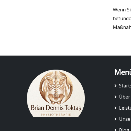
Wenn Sie
befundo
Maßnahm
Men
Start
Über
Leis
Unse
Blog