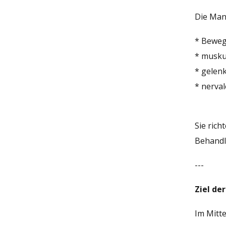
Die Man
* Beweg
* musku
* gelen
* nerval
Sie rich
Behandl
---
Ziel de
Im Mitte