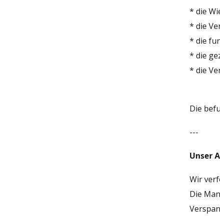
* die W
* die V
* die f
* die ge
* die Ve
Die bef
---
Unser A
Wir ver
Die Man
Verspan