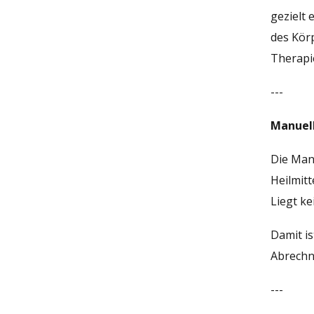
gezielt 
des Körp
Therapie
---
Manuell
Die Man
Heilmit
Liegt ke
Damit is
Abrechnu
---