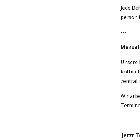
Jede Beh
persönli
---
Manuell
Unsere P
Rothenb
zentral
Wir arb
Termine 
---
Jetzt T